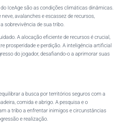
 do IceAge são as condições climáticas dinâmicas.
 neve, avalanches e escassez de recursos,
 a sobrevivência de sua tribo.
dado. A alocação eficiente de recursos é crucial,
e prosperidade e perdição. A inteligência artificial
gresso do jogador, desafiando-o a aprimorar suas
quilibrar a busca por territórios seguros com a
deira, comida e abrigo. A pesquisa e o
 a tribo a enfrentar inimigos e circunstâncias
gressão e realização.