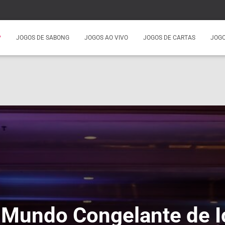
P
JOGOS DE SABONG
JOGOS AO VIVO
JOGOS DE CARTAS
JOGO
 Mundo Congelante de 