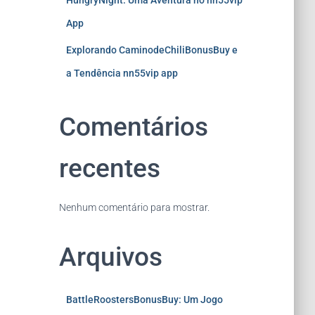
HungryNight: Uma Aventura no nn55vip
App
Explorando CaminodeChiliBonusBuy e
a Tendência nn55vip app
Comentários
recentes
Nenhum comentário para mostrar.
Arquivos
BattleRoostersBonusBuy: Um Jogo