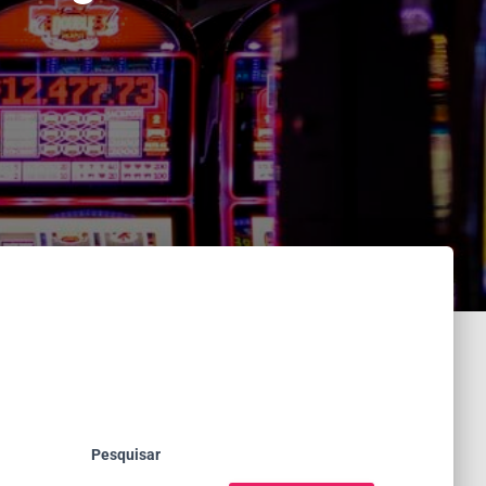
Pesquisar