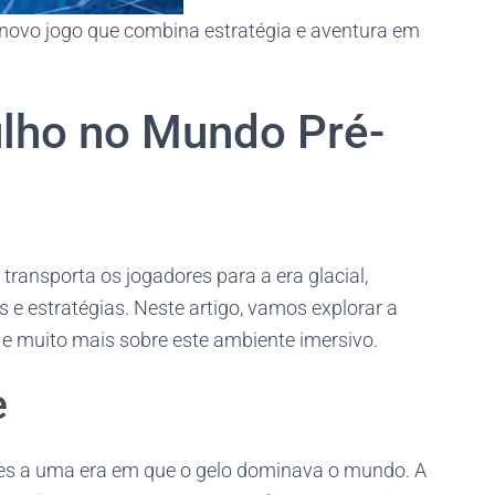
 novo jogo que combina estratégia e aventura em
lho no Mundo Pré-
transporta os jogadores para a era glacial,
 e estratégias. Neste artigo, vamos explorar a
 e muito mais sobre este ambiente imersivo.
e
ores a uma era em que o gelo dominava o mundo. A