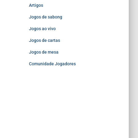
Artigos
Jogos de sabong
Jogos ao vivo
Jogos de cartas
Jogos de mesa
Comunidade Jogadores