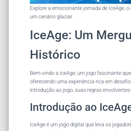
Explore a emocionante jornada de IceAge, o
um cenário glaciar.
IceAge: Um Mergu
Histórico
Bem-vindo a IceAge, um jogo fascinante que 
oferecendo uma experiência rica em desafios
introdução ao jogo, suas regras envolventes
Introdução ao IceAg
IceAge é um jogo digital que leva os jogad