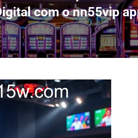
igital com o nn55vip a