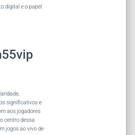
 digital e o papel
n55vip
aridade,
s significativos e
cem aos jogadores
No centro dessa
em jogos ao vivo de