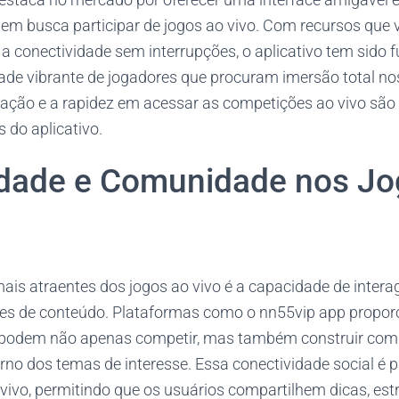
em busca participar de jogos ao vivo. Com recursos que 
 a conectividade sem interrupções, o aplicativo tem sido
de vibrante de jogadores que procuram imersão total nos
gação e a rapidez em acessar as competições ao vivo são
s do aplicativo.
vidade e Comunidade nos J
is atraentes dos jogos ao vivo é a capacidade de intera
ores de conteúdo. Plataformas como o nn55vip app prop
 podem não apenas competir, mas também construir co
no dos temas de interesse. Essa conectividade social é p
 vivo, permitindo que os usuários compartilhem dicas, es