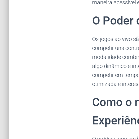
maneira acessível 
O Poder 
Os jogos ao vivo s
competir uns contra
modalidade combin
algo dinâmico e in
competir em tempo 
otimizada e interes
Como o n
Experiên
O nn55vip app se d