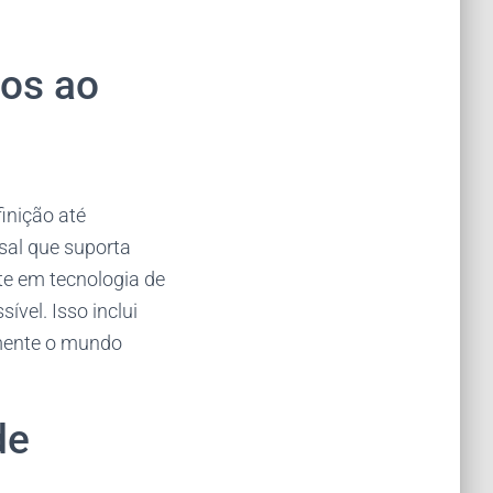
gos ao
inição até
sal que suporta
e em tecnologia de
vel. Isso inclui
amente o mundo
de