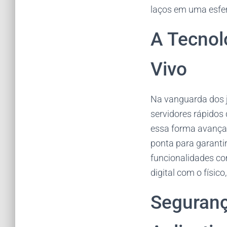
laços em uma esfera
A Tecnol
Vivo
Na vanguarda dos jo
servidores rápidos
essa forma avança
ponta para garantir
funcionalidades co
digital com o físic
Seguranç