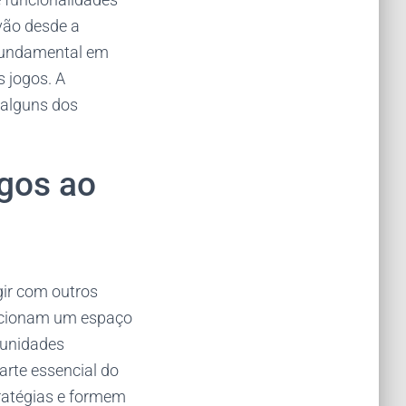
vão desde a
 fundamental em
 jogos. A
 alguns dos
ogos ao
gir com outros
orcionam um espaço
munidades
arte essencial do
tratégias e formem