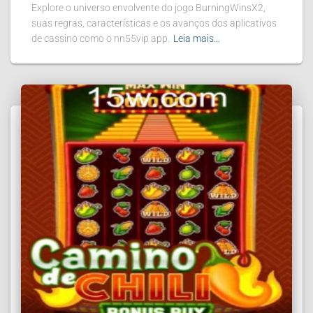
Explore o universo envolvente do jogo BurningWinsX2,
suas regras, características e os avanços dos aplicativos
de cassino como o nn55vip app.
Leia mais…