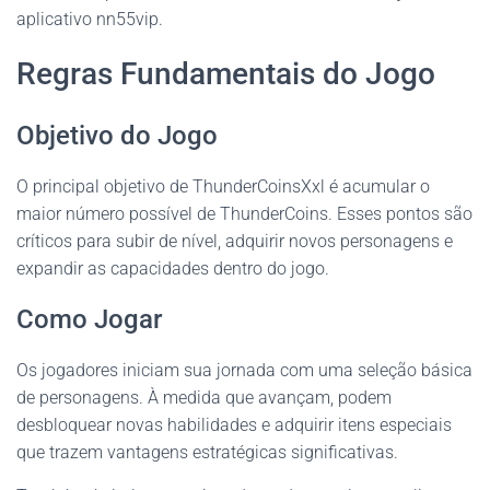
aplicativo nn55vip.
Regras Fundamentais do Jogo
Objetivo do Jogo
O principal objetivo de ThunderCoinsXxl é acumular o
maior número possível de ThunderCoins. Esses pontos são
críticos para subir de nível, adquirir novos personagens e
expandir as capacidades dentro do jogo.
Como Jogar
Os jogadores iniciam sua jornada com uma seleção básica
de personagens. À medida que avançam, podem
desbloquear novas habilidades e adquirir itens especiais
que trazem vantagens estratégicas significativas.