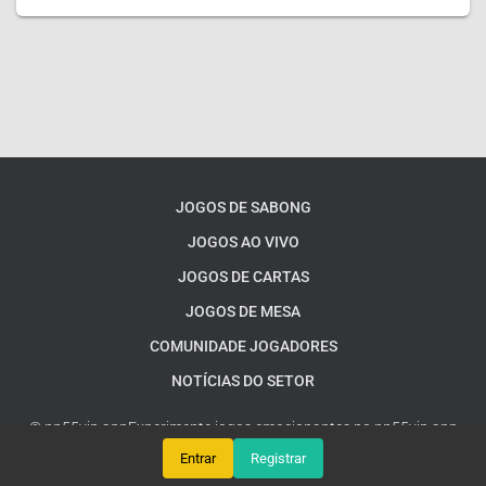
JOGOS DE SABONG
JOGOS AO VIVO
JOGOS DE CARTAS
JOGOS DE MESA
COMUNIDADE JOGADORES
NOTÍCIAS DO SETOR
© nn55vip appExperimente jogos emocionantes no nn55vip app
Mapa do site do Google
Entrar
Registrar