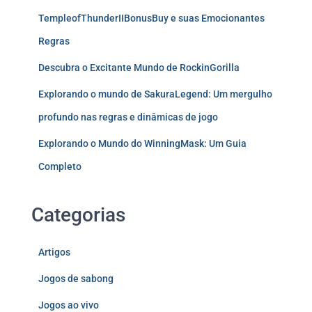
TempleofThunderIIBonusBuy e suas Emocionantes
Regras
Descubra o Excitante Mundo de RockinGorilla
Explorando o mundo de SakuraLegend: Um mergulho
profundo nas regras e dinâmicas de jogo
Explorando o Mundo do WinningMask: Um Guia
Completo
Categorias
Artigos
Jogos de sabong
Jogos ao vivo