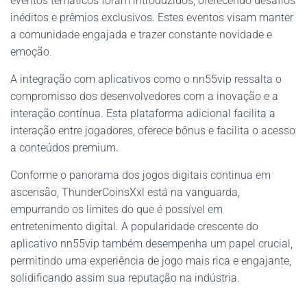
eventos temáticos foram introduzidos, oferecendo desafios
inéditos e prêmios exclusivos. Estes eventos visam manter
a comunidade engajada e trazer constante novidade e
emoção.
A integração com aplicativos como o nn55vip ressalta o
compromisso dos desenvolvedores com a inovação e a
interação contínua. Esta plataforma adicional facilita a
interação entre jogadores, oferece bônus e facilita o acesso
a conteúdos premium.
Conforme o panorama dos jogos digitais continua em
ascensão, ThunderCoinsXxl está na vanguarda,
empurrando os limites do que é possível em
entretenimento digital. A popularidade crescente do
aplicativo nn55vip também desempenha um papel crucial,
permitindo uma experiência de jogo mais rica e engajante,
solidificando assim sua reputação na indústria.