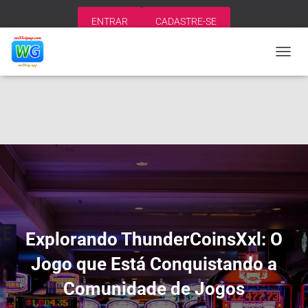
ENTRAR
CADASTRE-SE
A
L
T
E
R
N
A
R
N
A
V
E
G
A
Explorando ThunderCoinsXxl: O
Ç
Ã
Jogo que Está Conquistando a
O
Comunidade de Jogos