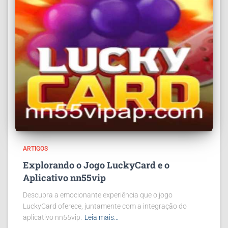
ARTIGOS
Explorando o Jogo LuckyCard e o
Aplicativo nn55vip
Descubra a emocionante experiência que o jogo
LuckyCard oferece, juntamente com a integração do
aplicativo nn55vip.
Leia mais…