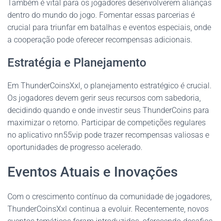
Também é vital para os jogadores desenvolverem alianças
dentro do mundo do jogo. Fomentar essas parcerias é
crucial para triunfar em batalhas e eventos especiais, onde
a cooperação pode oferecer recompensas adicionais.
Estratégia e Planejamento
Em ThunderCoinsXxl, o planejamento estratégico é crucial.
Os jogadores devem gerir seus recursos com sabedoria,
decidindo quando e onde investir seus ThunderCoins para
maximizar o retorno. Participar de competições regulares
no aplicativo nn55vip pode trazer recompensas valiosas e
oportunidades de progresso acelerado.
Eventos Atuais e Inovações
Com o crescimento contínuo da comunidade de jogadores,
ThunderCoinsXxl continua a evoluir. Recentemente, novos