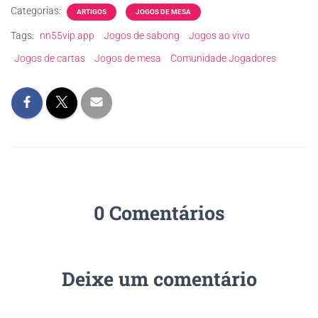
Categorias:
ARTIGOS
JOGOS DE MESA
Tags:
nn55vip app
Jogos de sabong
Jogos ao vivo
Jogos de cartas
Jogos de mesa
Comunidade Jogadores
0 Comentários
Deixe um comentário