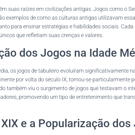
êm suas raízes em civilizações antigas. Jogos como o Se
ão exemplos de como as culturas antigas utilizavam ess
anto para ensinar estratégias e habilidades sociais. Cada 
únicos que refletiam suas crenças e valores.
ção dos Jogos na Idade Mé
ia, os jogos de tabuleiro evoluíram significativamente n
inente por volta do século IX, tornou-se particularmente p
odo também viu o surgimento de jogos que testavam o inte
gadores, promovendo um tipo de entretenimento que tran
 XIX e a Popularização dos