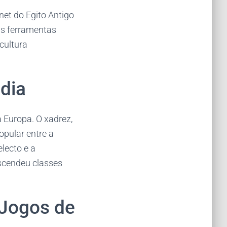
net do Egito Antigo
as ferramentas
cultura
dia
a Europa. O xadrez,
opular entre a
lecto e a
scendeu classes
 Jogos de