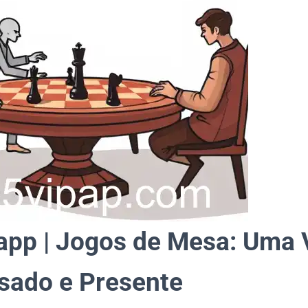
app | Jogos de Mesa: Uma
sado e Presente