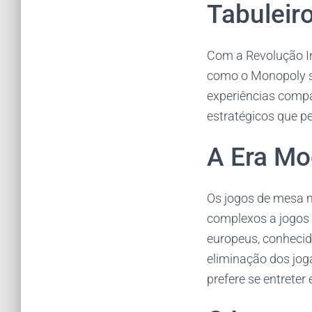
Tabuleir
Com a Revolução In
como o Monopoly su
experiências compa
estratégicos que 
A Era Mo
Os jogos de mesa m
complexos a jogos d
europeus, conhecid
eliminação dos jo
prefere se entreter 