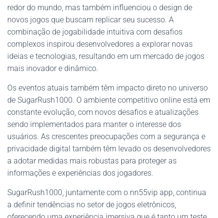
redor do mundo, mas também influenciou o design de
novos jogos que buscam replicar seu sucesso. A
combinação de jogabilidade intuitiva com desafios
complexos inspirou desenvolvedores a explorar novas
ideias e tecnologias, resultando em um mercado de jogos
mais inovador e dinâmico.
Os eventos atuais também têm impacto direto no universo
de SugarRush1000. O ambiente competitivo online está em
constante evolução, com novos desafios e atualizações
sendo implementados para manter o interesse dos
usuários. As crescentes preocupações com a segurança e
privacidade digital também têm levado os desenvolvedores
a adotar medidas mais robustas para proteger as
informações e experiências dos jogadores.
SugarRush1000, juntamente com o nn55vip app, continua
a definir tendências no setor de jogos eletrônicos,
oferecendo uma experiência imersiva que é tanto um teste