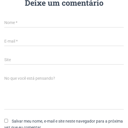
Deixe um comentário
Nome
*
E-mail
*
Site
No que você está pensando?
Salvar meu nome, e-mail e site neste navegador para a próxima
vez que eu comentar.