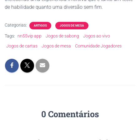
de habilidade quanto uma diversão sem fim.
Categorias:
ARTIGOS
JOGOS DE MESA
Tags:
nn55vip app
Jogos de sabong
Jogos ao vivo
Jogos de cartas
Jogos de mesa
Comunidade Jogadores
0 Comentários