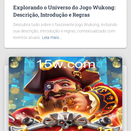
Explorando o Universo do Jogo Wukong:
Descrição, Introdução e Regras
Descubra tudo sobre o fascinante jogo Wukong, incluindo
sua descrição, introdução e regras, contextualizado com
eventos atuais.
Leia mais…