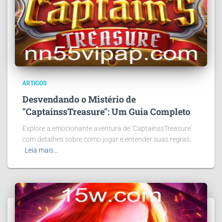
ARTIGOS
Desvendando o Mistério de
"CaptainssTreasure": Um Guia Completo
Explore a emocionante aventura de 'CaptainssTreasure'
com detalhes sobre como jogar e entender suas regras.
Leia mais…