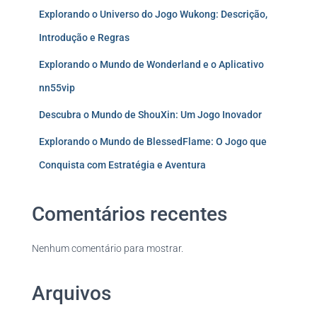
Explorando o Universo do Jogo Wukong: Descrição,
Introdução e Regras
Explorando o Mundo de Wonderland e o Aplicativo
nn55vip
Descubra o Mundo de ShouXin: Um Jogo Inovador
Explorando o Mundo de BlessedFlame: O Jogo que
Conquista com Estratégia e Aventura
Comentários recentes
Nenhum comentário para mostrar.
Arquivos