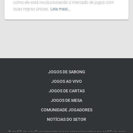
como ele está revolucionando o mercado de jogos com
suas regras únicas.
Leia mais…
JOGOS DE SABONG
JOGOS AO VIVO
JOGOS DE CARTAS
JOGOS DE MESA
COMUNIDADE JOGADORES
NOTÍCIAS DO SETOR
© nn55vip appExperimente jogos emocionantes no nn55vip app