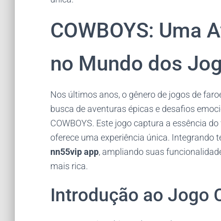
COWBOYS: Uma Av
no Mundo dos Jo
Nos últimos anos, o gênero de jogos de far
busca de aventuras épicas e desafios emoci
COWBOYS. Este jogo captura a essência do 
oferece uma experiência única. Integrando
nn55vip app
, ampliando suas funcionalidad
mais rica.
Introdução ao Jog