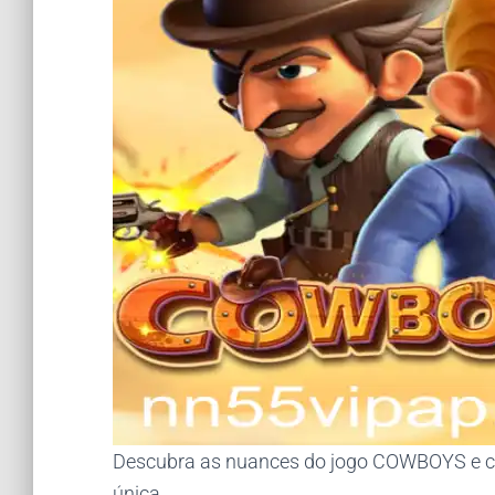
Descubra as nuances do jogo COWBOYS e co
única.