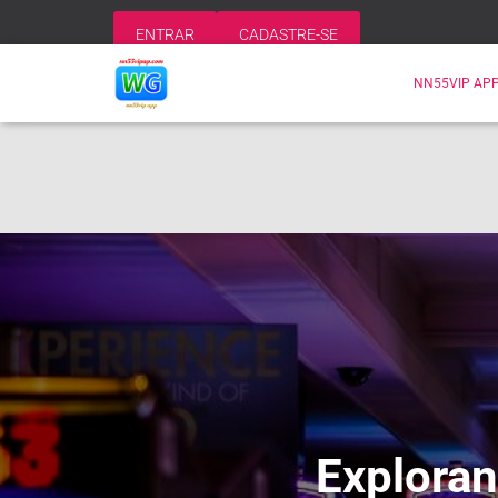
ENTRAR
CADASTRE-SE
NN55VIP AP
Explora