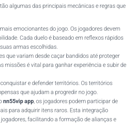
stão algumas das principais mecânicas e regras que
 mais emocionantes do jogo. Os jogadores devem
ilidade. Cada duelo é baseado em reflexos rápidos
 suas armas escolhidas.
s que variam desde caçar bandidos até proteger
s missões é vital para ganhar experiência e subir de
nquistar e defender territórios. Os territórios
pensas que ajudam a progredir no jogo.
o
nn55vip app
, os jogadores podem participar de
is para adquirir itens raros. Esta integração
gadores, facilitando a formação de alianças e