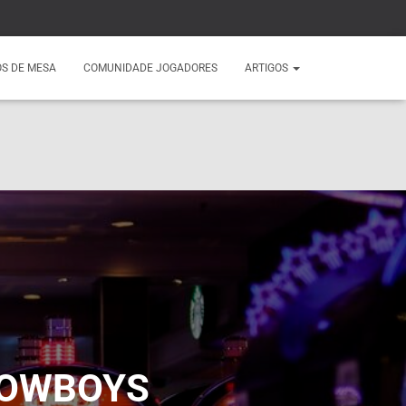
S DE MESA
COMUNIDADE JOGADORES
ARTIGOS
 COWBOYS