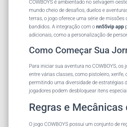
COWBOYS é ambientado no selvagem oeste
mundo cheio de desafios, duelos e aventuras
terras, o jogo oferece uma série de missões
bandidos. A integração com o
nn55vip app
p
adicionais, como a personalização de perso
Como Começar Sua Jor
Para iniciar sua aventura no COWBOYS, os 
entre várias classes, como pistoleiro, xerife
permitindo uma diversidade de estratégias 
jogadores podem desbloquear itens especiais
Regras e Mecânica
O jogo COWBOYS possui um conjunto de reg