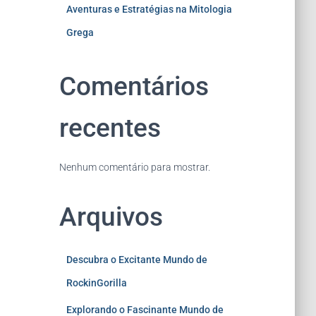
Aventuras e Estratégias na Mitologia
Grega
Comentários
recentes
Nenhum comentário para mostrar.
Arquivos
Descubra o Excitante Mundo de
RockinGorilla
Explorando o Fascinante Mundo de