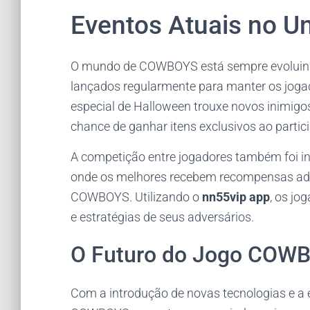
Eventos Atuais no 
O mundo de COWBOYS está sempre evoluind
lançados regularmente para manter os jog
especial de Halloween trouxe novos inimig
chance de ganhar itens exclusivos ao partic
A competição entre jogadores também foi i
onde os melhores recebem recompensas adi
COWBOYS. Utilizando o
nn55vip app
, os jo
e estratégias de seus adversários.
O Futuro do Jogo COW
Com a introdução de novas tecnologias e a 