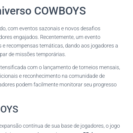
Universo COWBOYS
o, com eventos sazonais e novos desafios
adores engajados. Recentemente, um evento
os e recompensas temáticas, dando aos jogadores a
ipar de missões temporárias.
ntensificada com o lançamento de torneios mensais,
cionais e reconhecimento na comunidade de
gadores podem facilmente monitorar seu progresso
BOYS
expansão contínua de sua base de jogadores, o jogo