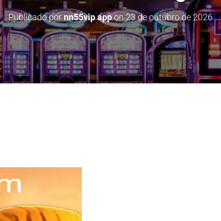
Publicado por
nn55vip app
on
23 de outubro de 2026