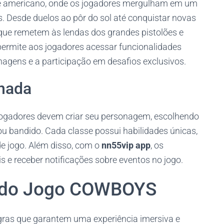
 americano, onde os jogadores mergulham em um
. Desde duelos ao pôr do sol até conquistar novas
 que remetem às lendas dos grandes pistolões e
ermite aos jogadores acessar funcionalidades
nagens e a participação em desafios exclusivos.
nada
jogadores devem criar seu personagem, escolhendo
, ou bandido. Cada classe possui habilidades únicas,
de jogo. Além disso, com o
nn55vip app
, os
 e receber notificações sobre eventos no jogo.
s do Jogo COWBOYS
ras que garantem uma experiência imersiva e